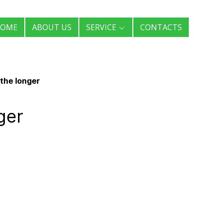
OME
ABOUT US
SERVICE
CONTACTS
 the longer
ger