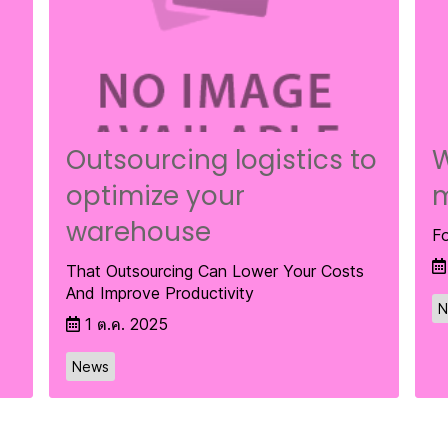
Outsourcing logistics to
W
optimize your
warehouse
Fo
That Outsourcing Can Lower Your Costs
And Improve Productivity
N
1 ต.ค. 2025
News