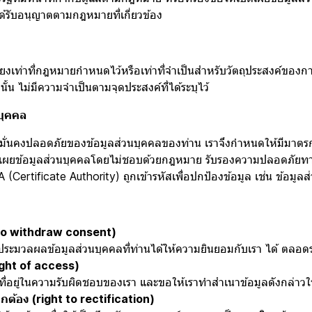
ด้รับอนุญาตตามกฎหมายที่เกี่ยวข้อง
ียงเท่าที่กฎหมายกำหนดไว้หรือเท่าที่จำเป็นสำหรับวัตถุประสงค์ของก
นั้น ไม่มีความจำเป็นตามจุดประสงค์ที่ได้ระบุไว้
บุคคล
ั่นคงปลอดภัยของข้อมูลส่วนบุคคลของท่าน เราจึงกำหนดให้มีมาตรก
เปิดเผยข้อมูลส่วนบุคคลโดยไม่ชอบด้วยกฎหมาย รับรองความปลอดภัยท
A (Certificate Authority) ถูกเข้ารหัสเพื่อปกป้องข้อมูล เช่น ข้อมูลส
to withdraw consent)
ะมวลผลข้อมูลส่วนบุคคลที่ท่านได้ให้ความยินยอมกับเรา ได้ ตลอดระ
ight of access)
นที่อยู่ในความรับผิดชอบของเรา และขอให้เราทำสำเนาข้อมูลดังกล่าวใ
กต้อง (right to rectification)