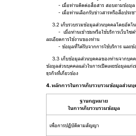
- เมื่อท่านติดต่อสื่อสาร สอบถามข้อมูล 
- เมื่อท่านเลือกรับข่าวสารหรือสื่อประชา
3.2 เก็บรวบรวมข้อมูลส่วนบุคคลโดยอัตโนม
- เมื่อท่านเข้าชมหรือใช้บริการเว็บไซต์ที่
ละเอียดการใช้งานของท่าน
- ข้อมูลที่ได้รับจากการใช้บริการ และข้อมู
3.3 เก็บข้อมูลส่วนบุคคลของท่านจากบุคคล
ข้อมูลส่วนบุคคลแล้วในการเปิดเผยข้อมูลแก่เ
ธุรกิจที่เกี่ยวข้อง
4. หลักการในการเก็บรวบรวมข้อมูลส่วนบ
ฐานกฎหมาย
ในการเก็บรวบรวมข้อมูล
เพื่อการปฏิบัติตามสัญญา