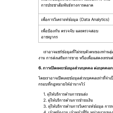
การประชาสัมพันธ์ทางการตลาด
เพื่อการวิเคราะห์ข้อมูล (Data Analytics)
เพื่อป้องกัน ตรวจจับ และตรวจสอบ
อาชญากร
เราอาจแชร์ข้อมูลที่ไม่ระบุตัวตนของท่านสู
งาน การส่งเสริมการขาย หรือเพื่อแสดงเทรนด์
6. การเปิดเผยข้อมูลส่วนบุคคล ต่อบุคค
โดยเราอาจเปิดเผยข้อมูลส่วนบุคคลเท่าที่จำ
กรอบที่กฎหมายให้อำนาจไว้
1. ผู้ให้บริการด้านการขนส่ง
2. ผู้ให้บริการด้านการชำระเงิน
3. ผู้ให้บริการด้านการวิเคราะห์ข้อมูล การ
4. เจ้าพนักงาน เจ้าหน้าที่รัฐ หน่วยงานของ