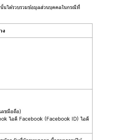
นั้นได้รวบรวมข้อมูลส่วนบุคคลในกรณีที่
่าง
เลขมือถือ)
acebook ไอดี Facebook (Facebook ID) ไอดี