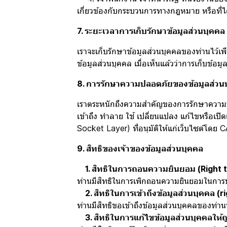
เกี่ยวข้องกับกระบวนการทางกฎหมาย หรือที่ไ
7. ระยะเวลาการเก็บรักษาข้อมูลส่วนบุคคล
เราจะเก็บรักษาข้อมูลส่วนบุคคลของท่านไว้เพ
ข้อมูลส่วนบุคคล เมื่อเห็นแล้วว่าการเก็บข้อมูล
8. การรักษาความปลอดภัยของข้อมูลส่วน
เราตระหนักถึงความสำคัญของการรักษาความม
เข้าถึง ทำลาย ใช้ เปลี่ยนแปลง แก้ไขหรือ
Socket Layer) ที่อนุมัติให้แก่เว็บไซต์โดย C
9. สิทธิของเจ้าของข้อมูลส่วนบุคคล
1. สิทธิในการถอนความยินยอม (Right 
ท่านมีสิทธิในการเพิกถอนความยินยอมในการปร
2. สิทธิในการเข้าถึงข้อมูลส่วนบุคคล (r
ท่านมีสิทธิขอเข้าถึงข้อมูลส่วนบุคคลของท่า
3. สิทธิในการแก้ไขข้อมูลส่วนบุคคลให้ถู