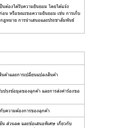
เป็นต้องได้รับความยินยอม โดยได้แจ้ง
คลก่อน หรือขณะขอความยินยอม เช่น การเก็บ
นตามกฎหมาย การนำเสนอและประชาสัมพันธ์
สินค้าและการเปลี่ยนแปลงสินค้า
ปรับปรุงข้อมูลของลูกค้า และการส่งคำร้องขอ
สมกับความต้องการของลูกค้า
มชัน ส่วนลด และข้อเสนอพิเศษ เกี่ยวกับ