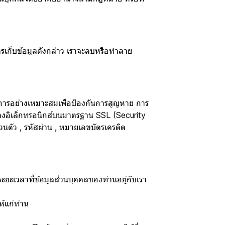
ารเก็บข้อมูลดังกล่าว เราจะลบหรือทำลาย
ารอย่างเหมาะสมเพื่อป้องกันการสูญหาย การ
างอิเล็กทรอนิกส์บนมาตรฐาน SSL (Security
่วนตัว , รหัสผ่าน , หมายเลขบัตรเครดิต
ยะเวลาที่ข้อมูลส่วนบุคคลของท่านอยู่กับเรา
ห้แก่ท่าน